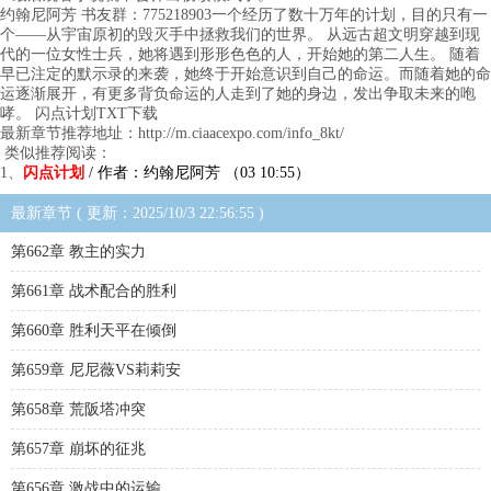
约翰尼阿芳 书友群：775218903一个经历了数十万年的计划，目的只有一
个——从宇宙原初的毁灭手中拯救我们的世界。 从远古超文明穿越到现
代的一位女性士兵，她将遇到形形色色的人，开始她的第二人生。 随着
早已注定的默示录的来袭，她终于开始意识到自己的命运。而随着她的命
运逐渐展开，有更多背负命运的人走到了她的身边，发出争取未来的咆
哮。 闪点计划TXT下载
最新章节推荐地址：http://m.ciaacexpo.com/info_8kt/
类似推荐阅读：
1、
闪点计划
/ 作者：约翰尼阿芳 （03 10:55）
最新章节 ( 更新：2025/10/3 22:56:55 )
第662章 教主的实力
第661章 战术配合的胜利
第660章 胜利天平在倾倒
第659章 尼尼薇VS莉莉安
第658章 荒阪塔冲突
第657章 崩坏的征兆
第656章 激战中的运输