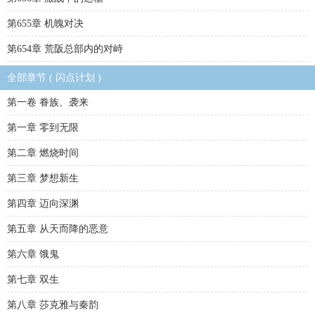
第655章 机魄对决
第654章 荒阪总部内的对峙
全部章节 ( 闪点计划 )
第一卷 眷族、袭来
第一章 零到无限
第二章 燃烧时间
第三章 梦想新生
第四章 迈向深渊
第五章 从天而降的恶意
第六章 饿鬼
第七章 双生
第八章 莎克雅与秦韵