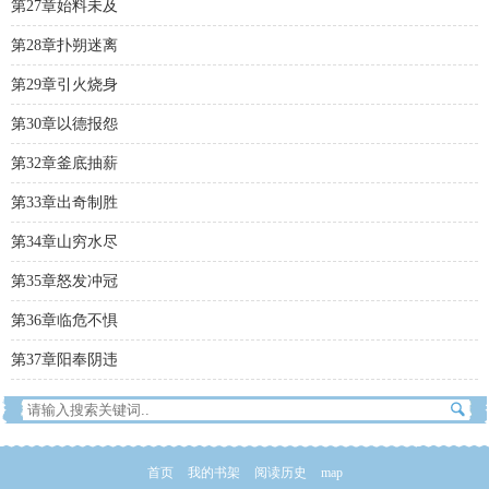
第27章始料未及
第28章扑朔迷离
第29章引火烧身
第30章以德报怨
第32章釜底抽薪
第33章出奇制胜
第34章山穷水尽
第35章怒发冲冠
第36章临危不惧
第37章阳奉阴违
首页
我的书架
阅读历史
map