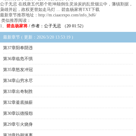
公子无忌 在残唐五代那个乾坤颠倒生灵涂炭的乱世烟云中，藩镇割据，
枭雄并起，政权更替如走马灯 ... 碧血杨家将TXT下载
最新章节推荐地址：http://m.ciaacexpo.com/info_bd6/
类似推荐阅读：
1、
碧血杨家将
/ 作者：公子无忌 （20 01:52）
最新章节 ( 更新：2026/3/20 13:53:19 )
第37章阳奉阴违
第36章临危不惧
第35章怒发冲冠
第34章山穷水尽
第33章出奇制胜
第32章釜底抽薪
第30章以德报怨
第29章引火烧身
第28章扑朔迷离