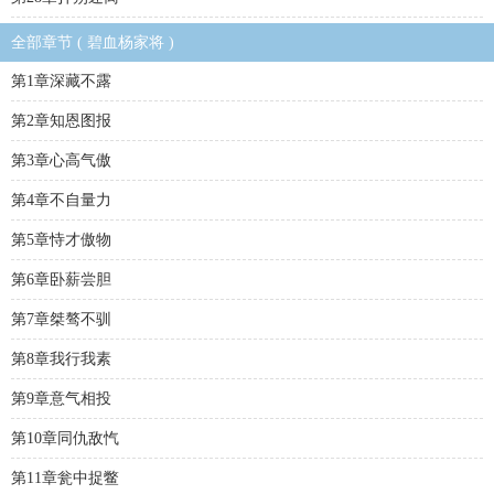
全部章节 ( 碧血杨家将 )
第1章深藏不露
第2章知恩图报
第3章心高气傲
第4章不自量力
第5章恃才傲物
第6章卧薪尝胆
第7章桀骜不驯
第8章我行我素
第9章意气相投
第10章同仇敌忾
第11章瓮中捉鳖