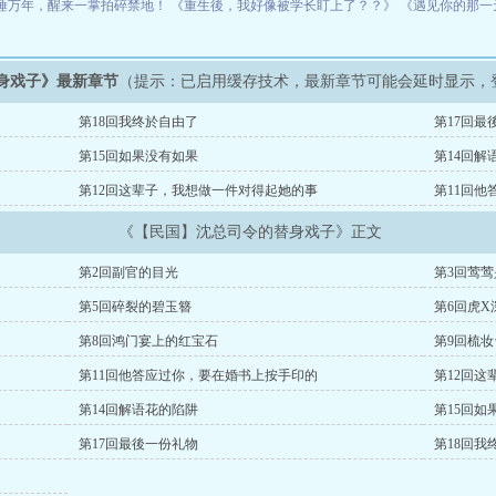
睡万年，醒来一掌拍碎禁地！
《重生後，我好像被学长盯上了？？》
《遇见你的那一
身戏子》最新章节
（提示：已启用缓存技术，最新章节可能会延时显示，
第18回我终於自由了
第17回最
第15回如果没有如果
第14回解
第12回这辈子，我想做一件对得起她的事
第11回
《【民国】沈总司令的替身戏子》正文
第2回副官的目光
第3回莺莺
第5回碎裂的碧玉簪
第6回虎X
第8回鸿门宴上的红宝石
第9回梳
第11回他答应过你，要在婚书上按手印的
第12回
第14回解语花的陷阱
第15回如
第17回最後一份礼物
第18回我