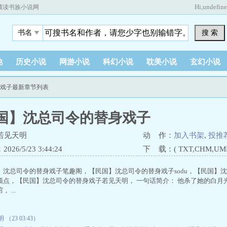
Hi,
undefin
藏读书族小说网
搜 索
书名
他
历史小说
网游小说
科幻小说
耽美小说
玄幻小说
身戏子最新章节列表
国】沈总司令的替身戏子
若见天明
动 作：
加入书架
,
投推
26/5/23 3:44:24
下 载：( TXT,CHM,UMD,
】沈总司令的替身戏子笔趣阁，【民国】沈总司令的替身戏子sodu，【民国】
顶点，【民国】沈总司令的替身戏子若见天明， 一句话简介： 他杀了她的白月
 ...
（23 03:43）