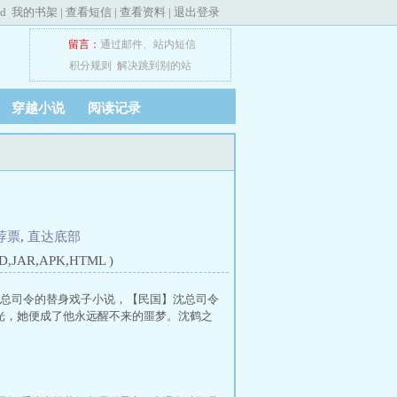
ed
我的书架
|
查看短信
|
查看资料
|
退出登录
留言：
通过邮件
、
站内短信
积分规则
解决跳到别的站
穿越小说
阅读记录
荐票
,
直达底部
JAR,APK,HTML )
沈总司令的替身戏子小说，【民国】沈总司令
光，她便成了他永远醒不来的噩梦。沈鹤之