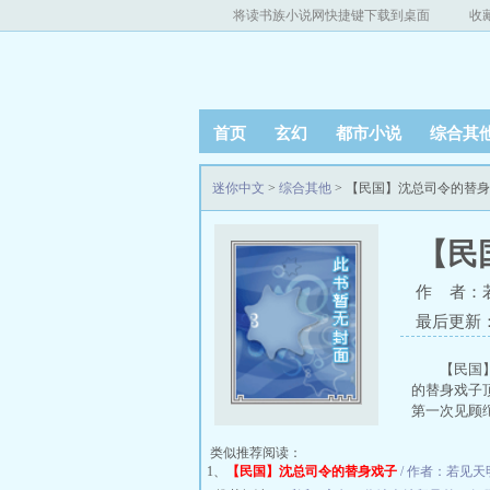
将读书族小说网快捷键下载到桌面
收
首页
玄幻
都市小说
综合其
迷你中文
>
综合其他
> 【民国】沈总司令的替
【民
作 者：
最后更新：20
【民国
的替身戏子
第一次见顾绾，
类似推荐阅读：
1、
【民国】沈总司令的替身戏子
/ 作者：若见天明 