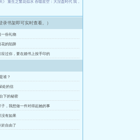
天》
重生之繁花似水
吞噬星空：大涅盘时代
我，
登录书架即可实时查看。）
後一份礼物
语花的陷阱
他答应过你，要在婚书上按手印的
是谁？
深处的信
妆台下的秘密
这辈子，我想做一件对得起她的事
果没有如果
终於自由了