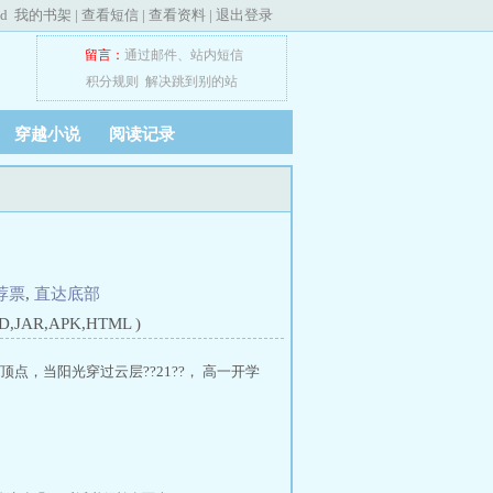
ed
我的书架
|
查看短信
|
查看资料
|
退出登录
留言：
通过邮件
、
站内短信
积分规则
解决跳到别的站
穿越小说
阅读记录
荐票
,
直达底部
JAR,APK,HTML )
点，当阳光穿过云层??21??， 高一开学