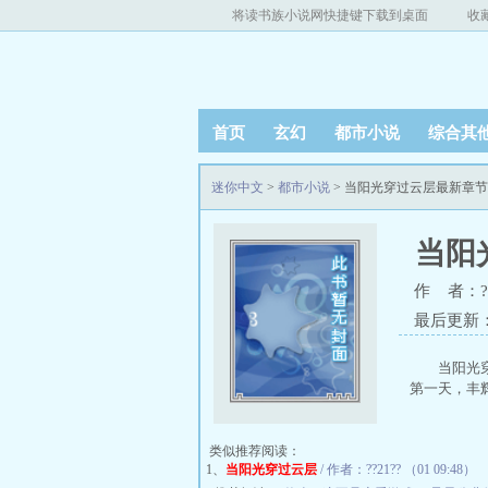
将读书族小说网快捷键下载到桌面
收
首页
玄幻
都市小说
综合其
迷你中文
>
都市小说
> 当阳光穿过云层最新章
当阳
作 者：??
最后更新：20
当阳光
第一天，丰辉
类似推荐阅读：
1、
当阳光穿过云层
/ 作者：??21?? （01 09:48）