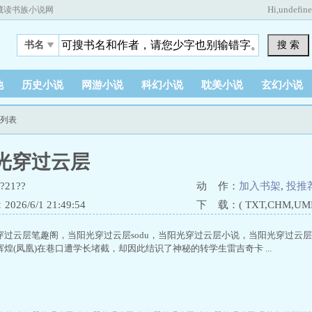
Hi,
undefin
藏读书族小说网
搜 索
书名
他
历史小说
网游小说
科幻小说
耽美小说
玄幻小说
节列表
光穿过云层
21??
动 作：
加入书架
,
投推
26/6/1 21:49:54
下 载：( TXT,CHM,UMD,
穿过云层笔趣阁，当阳光穿过云层sodu，当阳光穿过云层小说，当阳光穿过云层顶
煌(凤凰)在巷口遭学长堵截，却因此结识了神秘的转学生雷吉奇卡 ...