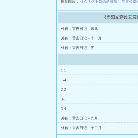
推荐阅读：
什么？这不是恋爱游戏！
异界公费
《当阳光穿过云层
外传：雷吉日记－凤凰
外传：雷吉日记－十一月
外传：雷吉日记－序
1-1
1-4
2-2
3-1
3-4
外传：雷吉日记－九月
外传：雷吉日记－十二月