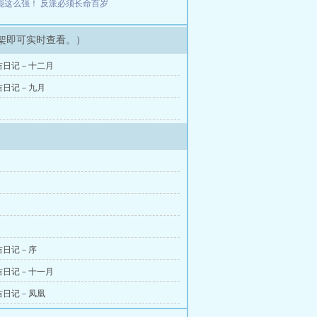
能这么强！
反派必须长命百岁
架即可实时查看。）
吉日记－十二月
吉日记－九月
吉日记－序
吉日记－十一月
吉日记－凤凰