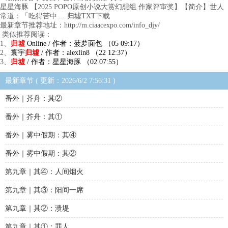
星星海豚 【2025 POPO原创小说大赏幻想组 作家评审奖】【简介】世人
常道：「吃得苦中 ... 归墟TXT下载
最新章节推荐地址：http://m.ciaacexpo.com/info_djy/
类似推荐阅读：
1、
归墟
Online / 作者：菠萝面包 （05 09:17）
2、
寰宇
归墟
/ 作者：alexlin8 （22 12:37）
3、
归墟
/ 作者：星星海豚 （02 07:55）
最新章节 ( 更新：2026/6/2 7:56:31 )
番外｜芥舟：其②
番外｜芥舟：其①
番外｜雾中假期：其④
番外｜雾中假期：其②
第九章｜其④：人间烟火
第九章｜其③：阳间一席
第九章｜其②：溃堤
第九章｜其①：罪人