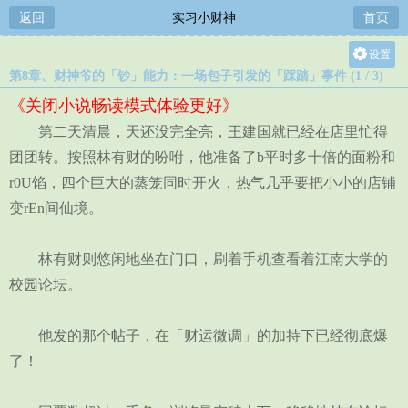
返回
实习小财神
首页
设置
第8章、财神爷的「钞」能力：一场包子引发的「踩踏」事件 (1 / 3)
关灯
《关闭小说畅读模式体验更好》
大
第二天清晨，天还没完全亮，王建国就已经在店里忙得
中
团团转。按照林有财的吩咐，他准备了b平时多十倍的面粉和
小
r0U馅，四个巨大的蒸笼同时开火，热气几乎要把小小的店铺
变rEn间仙境。
林有财则悠闲地坐在门口，刷着手机查看着江南大学的
校园论坛。
他发的那个帖子，在「财运微调」的加持下已经彻底爆
了！