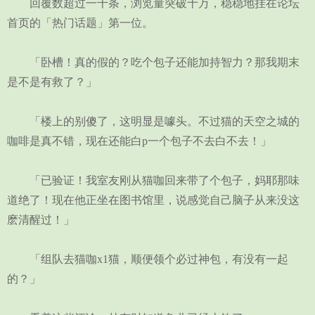
回覆数超过一千条，浏览量突破十万，稳稳地挂在论坛
首页的「热门话题」第一位。
「卧槽！真的假的？吃个包子还能加持智力？那我期末
是不是有救了？」
「楼上的别傻了，这明显是噱头。不过猫的天空之城的
咖啡是真不错，现在还能白p一个包子不去白不去！」
「已验证！我室友刚从猫咖回来带了个包子，妈耶那味
道绝了！现在他正坐在图书馆里，说感觉自己脑子从来没这
麽清醒过！」
「组队去猫咖x1猫，顺便领个必过神包，有没有一起
的？」