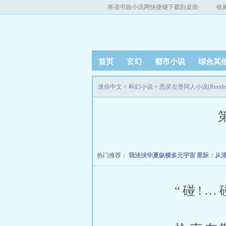
将读书族小说网快捷键下载到桌面
收
首页
玄幻
都市小说
综合其
迷你中文
>
科幻小说
>
恶灵古堡同人小说(Residen
热门推荐：
我泱泱华夏纵横多元宇宙
星际：从
“碰!…碰!