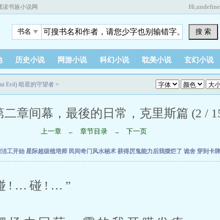
Hi,
undefin
藏读书族小说网
搜 索
书名
他
历史小说
网游小说
科幻小说
耽美小说
玄幻小说
t Evil) 暗星的守望者
>
第二章间幕，最後的日常，克里斯篇 (2 / 15
上一章
章节目录
下一页
←
→
清洁工开始
星际超级植培师
民间奇门风水秘术
获得厉鬼能力后我摆烂了
诡舍
穿到卡
…碰!…”