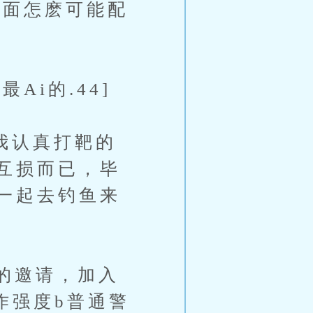
面怎麽可能配
i的.44]
我认真打靶的
互损而已，毕
一起去钓鱼来
的邀请，加入
工作强度b普通警