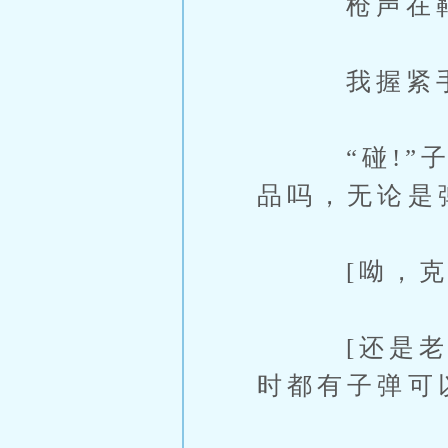
枪声在靶场
我握紧手柄
“碰!”子弹
品吗，无论是
[呦，克里
[还是老样
时都有子弹可