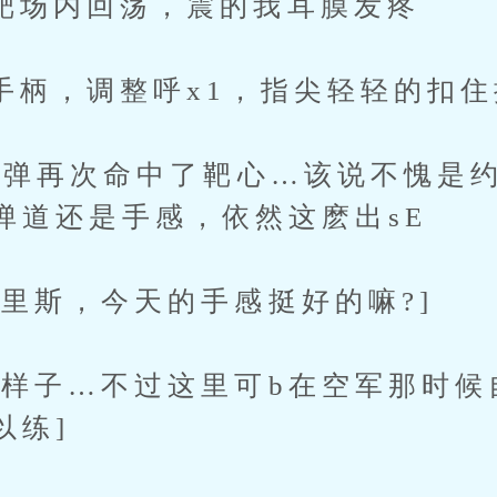
内回荡，震的我耳膜发疼
，调整呼x1，指尖轻轻的扣住
再次命中了靶心…该说不愧是约
弹道还是手感，依然这麽出sE
斯，今天的手感挺好的嘛?]
子…不过这里可b在空军那时候
以练]