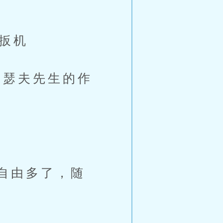
扳机
瑟夫先生的作
自由多了，随