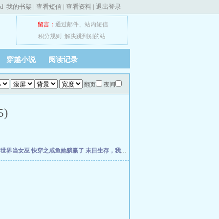
ed
我的书架
|
查看短信
|
查看资料
|
退出登录
留言：
通过邮件
、
站内短信
积分规则
解决跳到别的站
穿越小说
阅读记录
翻页
夜间
)
牌世界当女巫
快穿之咸鱼她躺赢了
末日生存，我的海岛能升级
闪点计划
破案：开局融